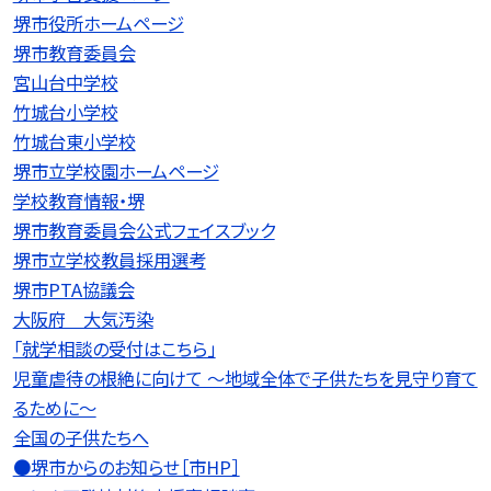
堺市役所ホームページ
堺市教育委員会
宮山台中学校
竹城台小学校
竹城台東小学校
堺市立学校園ホームページ
学校教育情報・堺
堺市教育委員会公式フェイスブック
堺市立学校教員採用選考
堺市PTA協議会
大阪府 大気汚染
「就学相談の受付はこちら」
児童虐待の根絶に向けて 〜地域全体で子供たちを見守り育て
るために〜
全国の子供たちへ
●堺市からのお知らせ［市HP］