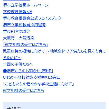
堺市立学校園ホームページ
学校教育情報・堺
堺市教育委員会公式フェイスブック
堺市立学校教員採用選考
堺市PTA協議会
大阪府 大気汚染
「就学相談の受付はこちら」
児童虐待の根絶に向けて 〜地域全体で子供たちを見守り育て
るために〜
全国の子供たちへ
●堺市からのお知らせ［市HP］
いじめ不登校対策支援室相談窓口
「こどもたちの健やかな学校生活に向けて」
就学相談の受付はこちら
大阪府