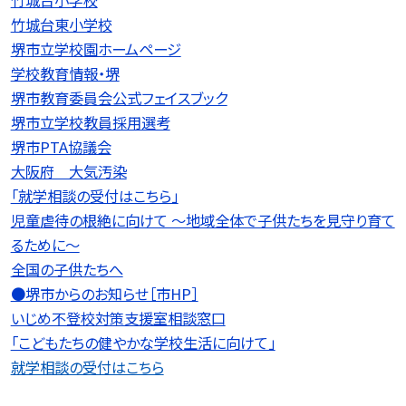
竹城台東小学校
堺市立学校園ホームページ
学校教育情報・堺
堺市教育委員会公式フェイスブック
堺市立学校教員採用選考
堺市PTA協議会
大阪府 大気汚染
「就学相談の受付はこちら」
児童虐待の根絶に向けて 〜地域全体で子供たちを見守り育て
るために〜
全国の子供たちへ
●堺市からのお知らせ［市HP］
いじめ不登校対策支援室相談窓口
「こどもたちの健やかな学校生活に向けて」
就学相談の受付はこちら