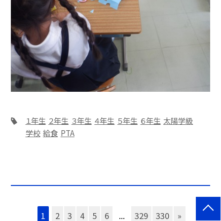
１年生
２年生
３年生
４年生
５年生
６年生
太陽学級
学校
給食
PTA
1
2
3
4
5
6
...
329
330
»