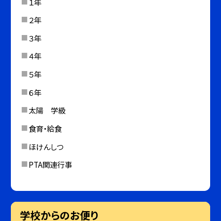
１年
２年
３年
４年
５年
６年
太陽 学級
食育・給食
ほけんしつ
PTA関連行事
学校からのお便り