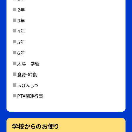
２年
３年
４年
５年
６年
太陽 学級
食育・給食
ほけんしつ
PTA関連行事
学校からのお便り