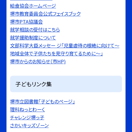
給食協会ホームページ
堺市教育委員会公式フェイスブック
堺市PTA協議会
就学相談の受付はこちら
就学援助制度について
文部科学大臣メッセー ジ「児童虐待の根絶に向けて〜
地域全体で子供たちを見守り育てるために〜」
堺市からのお知らせ（市HP)
子どもリンク集
堺市立図書館「子どものページ」
理科ねっとわーく
チャレンジ堺っ子
さかいキッズゾーン