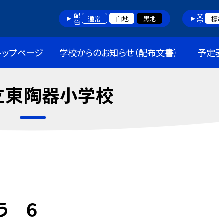
配色
文字
通常
白地
黒地
標
トップページ
学校からのお知らせ（配布文書）
予定
立東陶器小学校
う ６