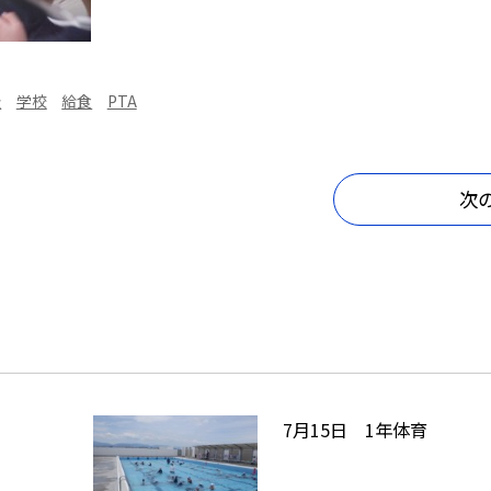
級
学校
給食
PTA
次
7月15日 1年体育