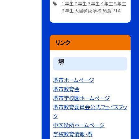
１年生
２年生
３年生
４年生
５年生
６年生
太陽学級
学校
給食
PTA
リンク
堺
堺市ホームページ
堺市教育会
堺市学校園ホームページ
堺市教育委員会公式フェイスブッ
ク
中区役所ホームページ
学校教育情報・堺