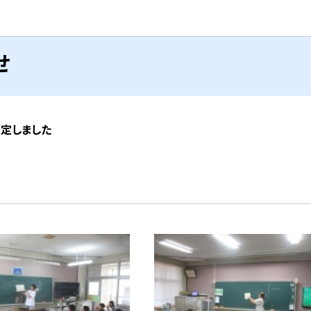
せ
策定しました