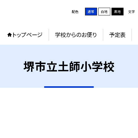
配色
通常
白地
黒地
文字
トップページ
学校からのお便り
予定表
堺市立土師小学校