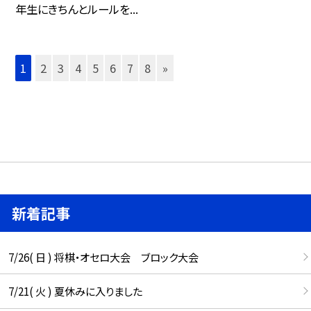
年生にきちんとルールを...
1
2
3
4
5
6
7
8
»
新着記事
7/26( 日 ) 将棋・オセロ大会 ブロック大会
7/21( 火 ) 夏休みに入りました