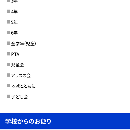
3年
4年
5年
6年
全学年(児童）
PTA
児童会
アリスの会
地域とともに
子ども会
学校からのお便り