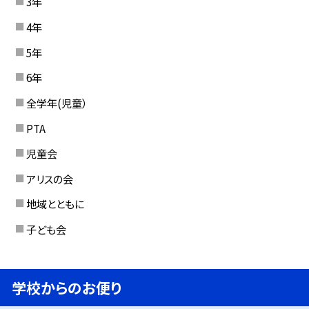
3年
4年
5年
6年
全学年(児童）
PTA
児童会
アリスの会
地域とともに
子ども会
学校からのお便り