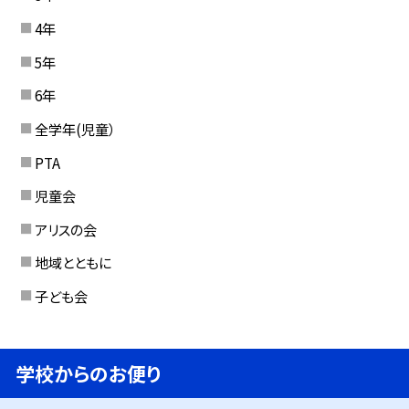
4年
5年
6年
全学年(児童）
PTA
児童会
アリスの会
地域とともに
子ども会
学校からのお便り