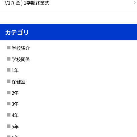
7/17( 金 ) 1学期終業式
カテゴリ
学校紹介
学校関係
1年
保健室
2年
3年
4年
5年