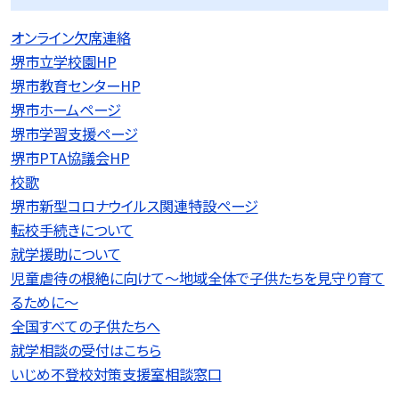
オンライン欠席連絡
堺市立学校園HP
堺市教育センターHP
堺市ホームページ
堺市学習支援ページ
堺市PTA協議会HP
校歌
堺市新型コロナウイルス関連特設ページ
転校手続きについて
就学援助について
児童虐待の根絶に向けて〜地域全体で子供たちを見守り育て
るために〜
全国すべての子供たちへ
就学相談の受付はこちら
いじめ不登校対策支援室相談窓口