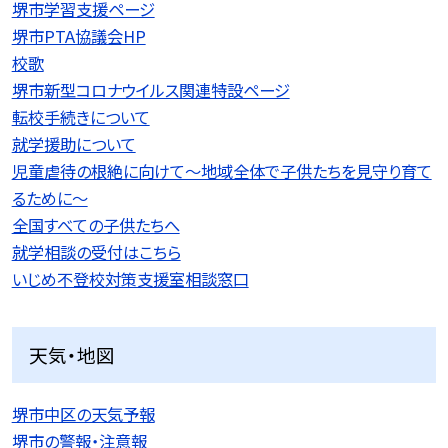
堺市学習支援ページ
堺市PTA協議会HP
校歌
堺市新型コロナウイルス関連特設ページ
転校手続きについて
就学援助について
児童虐待の根絶に向けて〜地域全体で子供たちを見守り育て
るために〜
全国すべての子供たちへ
就学相談の受付はこちら
いじめ不登校対策支援室相談窓口
天気・地図
堺市中区の天気予報
堺市の警報・注意報