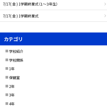
7/17( 金 ) 1学期終業式（１～３年生）
7/17( 金 ) 1学期終業式
カテゴリ
学校紹介
学校関係
1年
保健室
2年
3年
4年