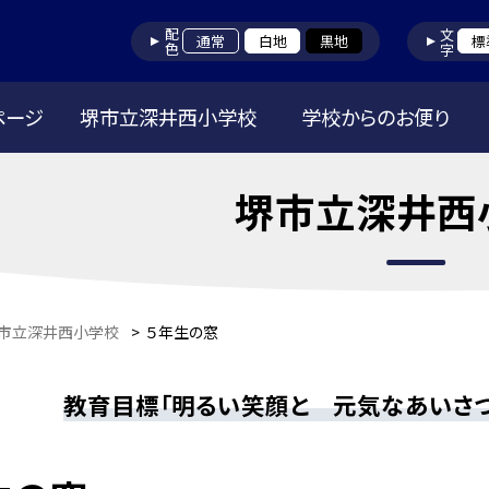
配色
文字
通常
白地
黒地
標
ページ
堺市立深井西小学校
学校からのお便り
堺市立深井西
市立深井西小学校
>
５年生の窓
教育目標「明るい笑顔と 元気なあいさ