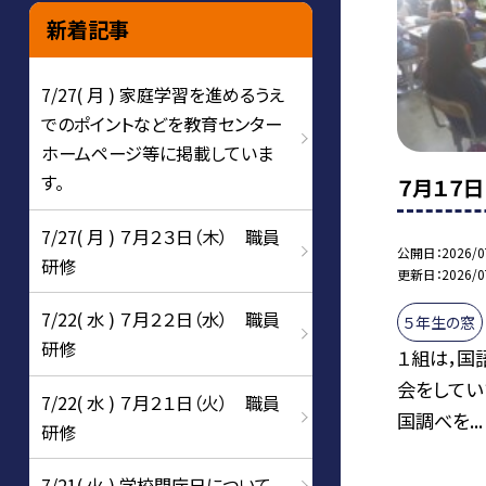
新着記事
7/27( 月 ) 家庭学習を進めるうえ
でのポイントなどを教育センター
ホームページ等に掲載していま
す。
７月１７日
7/27( 月 ) ７月２３日（木） 職員
公開日
2026/0
研修
更新日
2026/0
7/22( 水 ) ７月２２日（水） 職員
５年生の窓
研修
１組は，国
会をしてい
7/22( 水 ) ７月２１日（火） 職員
国調べを...
研修
7/21( 火 ) 学校閉庁日について