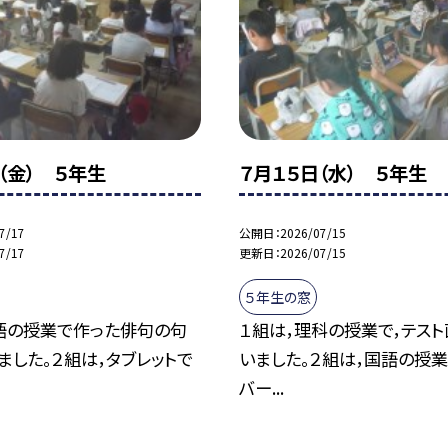
（金） ５年生
７月１５日（水） ５年生
7/17
公開日
2026/07/15
7/17
更新日
2026/07/15
５年生の窓
語の授業で作った俳句の句
１組は，理科の授業で，テスト
ました。２組は，タブレットで
いました。２組は，国語の授業
バー...