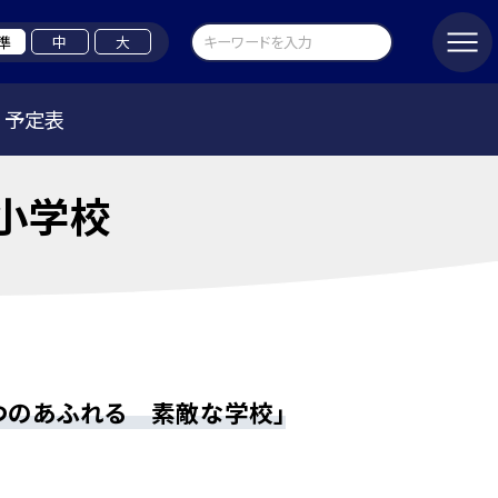
準
中
大
予定表
小学校
つのあふれる 素敵な学校」