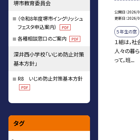
堺市教育委員会
公開日
2026/0
（令和8年度堺市イングリッシュ
更新日
2026/0
フェスタ申込案内）
PDF
５年生の窓
各種相談窓口のご案内
PDF
１組は，社
人々の暮ら
深井西小学校「いじめ防止対策
って，班...
基本方針」
R8 いじめ防止対策基本方針
PDF
タグ