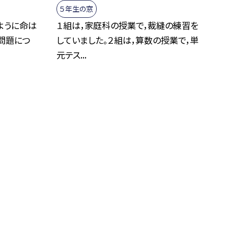
５年生の窓
ように命は
１組は，家庭科の授業で，裁縫の練習を
問題につ
していました。２組は，算数の授業で，単
元テス...