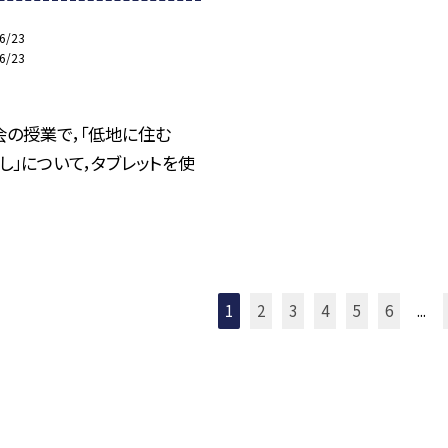
6/23
6/23
会の授業で，「低地に住む
し」について，タブレットを使
1
2
3
4
5
6
...