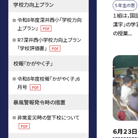
学校力向上プラン
５年生の窓
１組は，国
令和8年度深井西小「学校力向
漢字」の学
上プラン」
PDF
の授業...
R7深井西小学校力向上プラン
「学校評価書」
PDF
校報「かがやく子」
令和8年度校報「かがやく子」6
月号
PDF
暴風警報発令時の措置
非常変災時の登下校について
PDF
６月２３日