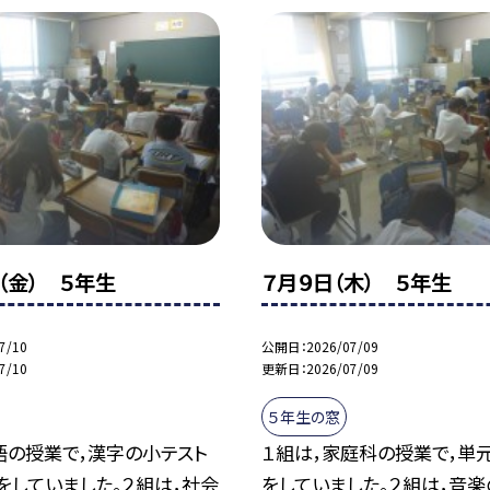
（金） ５年生
７月９日（木） ５年生
7/10
公開日
2026/07/09
7/10
更新日
2026/07/09
５年生の窓
語の授業で，漢字の小テスト
１組は，家庭科の授業で，単
をしていました。２組は，社会
をしていました。２組は，音楽