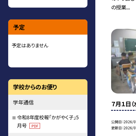
の授業...
予定
予定はありません
学校からのお便り
学年通信
７月１日（
令和8年度校報「かがやく子」5
公開日
2026/0
月号
PDF
更新日
2026/0