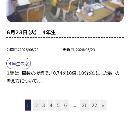
６月２３日（火） ４年生
公開日
2026/06/23
更新日
2026/06/23
４年生の窓
１組は，算数の授業で，「0.74を10倍，10分の1にした数」の
考え方について，...
1
2
3
4
5
6
...
21
22
»