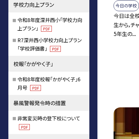
学校力向上プラン
今日の学校
今日は全校
令和8年度深井西小「学校力向
生から，チ
上プラン」
PDF
5年生の...
R7深井西小学校力向上プラン
「学校評価書」
PDF
校報「かがやく子」
令和8年度校報「かがやく子」6
月号
PDF
暴風警報発令時の措置
非常変災時の登下校について
PDF