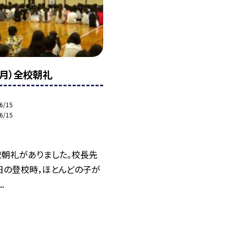
（月）全校朝礼
6/15
6/15
朝礼がありました。校長先
日の登校時，ほとんどの子が
.