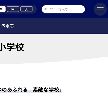
準
中
大
予定表
小学校
つのあふれる 素敵な学校」