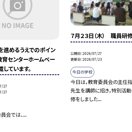
７月２３日（木） 職員研
を進めるうえでのポイン
公開日
2026/07/27
教育センターホームペー
更新日
2026/07/23
載しています。
今日の学校
今日は，教育委員会の主任
7/27
先生を講師に招き，特別活
7/27
修をしました...
会では、...