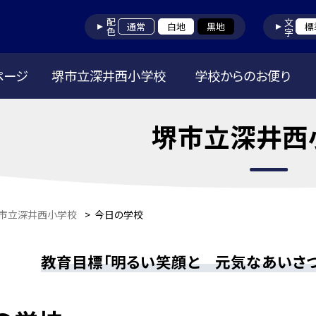
配色
文字
通常
白地
黒地
標
ページ
堺市立深井西小学校
学校からのお便り
堺市立深井西
市立深井西小学校
>
今日の学校
教育目標「明るい笑顔と 元気なあいさ