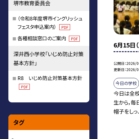
堺市教育委員会
（令和8年度堺市イングリッシュ
フェスタ申込案内）
PDF
各種相談窓口のご案内
PDF
6月15日
深井西小学校「いじめ防止対策
基本方針」
公開日
2026/0
更新日
2026/0
R8 いじめ防止対策基本方針
今日の学校
PDF
今日は全校
生から，毎
帽子をしっ..
タグ