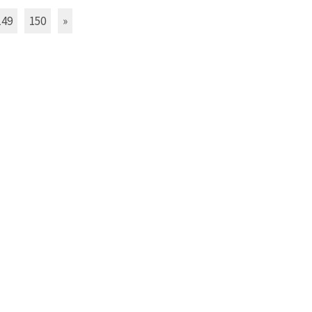
149
150
»