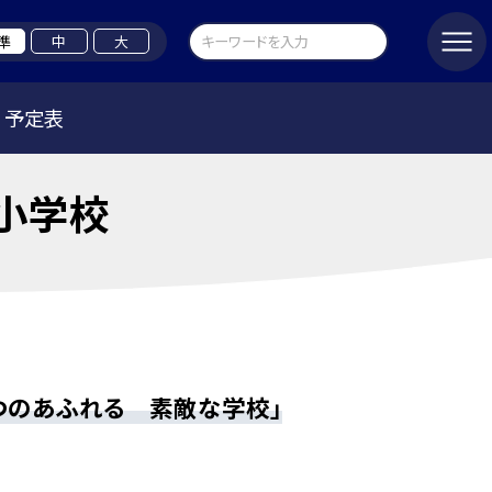
準
中
大
予定表
小学校
つのあふれる 素敵な学校」