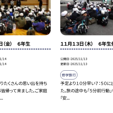
日（金） ６年生
１１月１３日（木） ６年
1/14
公開日
2025/11/13
1/14
更新日
2025/11/13
修学旅行
りたくさんの思い出を持ち
予定より１０分早い７：５０に
事皆帰って来ました。ご家庭
た。旅の途中も「５分前行動」
..
「安...