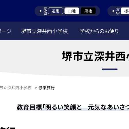
配色
文字
通常
白地
黒地
標
ページ
堺市立深井西小学校
学校からのお便り
堺市立深井西
市立深井西小学校
>
修学旅行
教育目標「明るい笑顔と 元気なあいさ