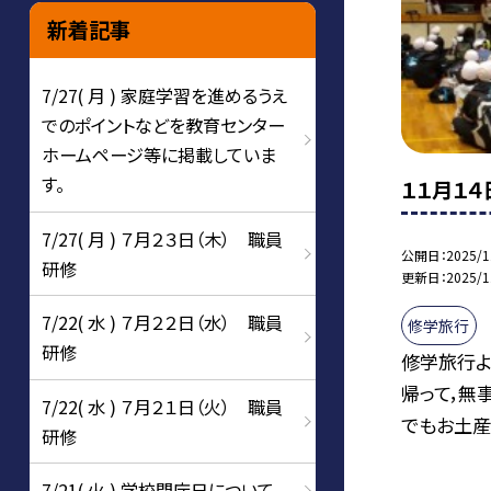
新着記事
7/27( 月 ) 家庭学習を進めるうえ
でのポイントなどを教育センター
ホームページ等に掲載していま
す。
１１月１４
7/27( 月 ) ７月２３日（木） 職員
公開日
2025/1
研修
更新日
2025/1
7/22( 水 ) ７月２２日（水） 職員
修学旅行
研修
修学旅行よ
帰って，無
7/22( 水 ) ７月２１日（火） 職員
でもお土産.
研修
7/21( 火 ) 学校閉庁日について