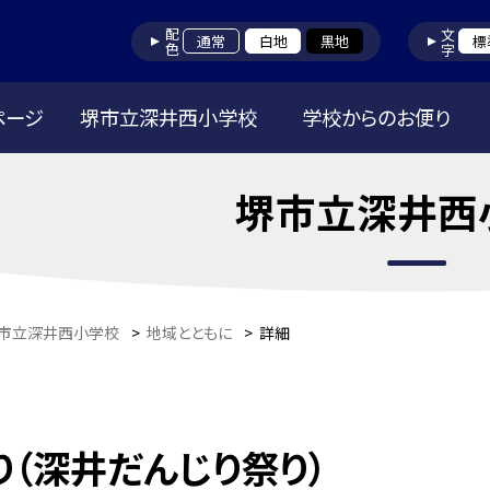
配色
文字
通常
白地
黒地
標
ページ
堺市立深井西小学校
学校からのお便り
堺市立深井西
市立深井西小学校
>
地域とともに
>
詳細
り（深井だんじり祭り）