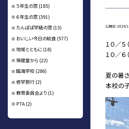
５年生の窓
(185)
６年生の窓
(391)
公開日
2024/1
たんぽぽ学級の窓
(13)
おいしい今日の給食
(577)
１０／５
地域とともに
(18)
１０／６
保健室から
(22)
臨海学校
(286)
夏の暑さ
修学旅行
(2)
本校の子
教育委員会より
(1)
PTA
(2)