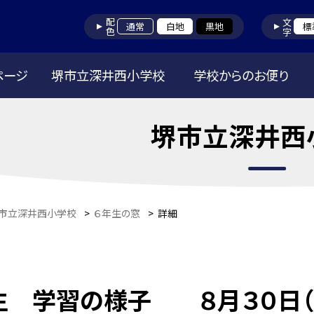
配色
文字
通常
白地
黒地
標
ページ
堺市立深井西小学校
学校からのお便り
堺市立深井西
市立深井西小学校
>
６年生の窓
>
詳細
生 学習の様子 ８月３０日（