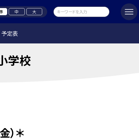
準
中
大
予定表
小学校
金）＊