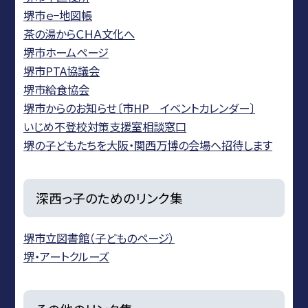
堺市ｅ−地図帳
茶の湯からＣＨＡ文化へ
堺市ホームページ
堺市PTA協議会
堺市給食協会
堺市からのお知らせ〔市HP イベントカレンダー〕
いじめ不登校対策支援室相談窓口
堺の子どもたちを大阪・関西万博の会場へ招待します
深西っ子のためのリンク集
堺市立図書館（子どものページ）
堺・アートクルーズ