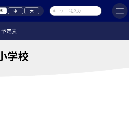
準
中
大
予定表
小学校