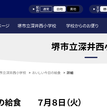
配色
文字
通常
白地
黒地
標
ページ
堺市立深井西小学校
学校からのお便り
堺市立深井西
市立深井西小学校
>
おいしい今日の給食
>
詳細
の給食 ７月８日（火）