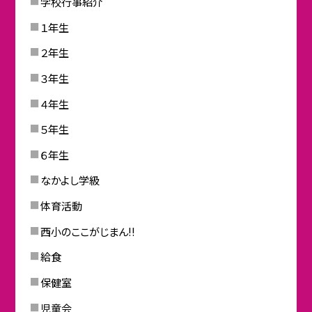
学校行事紹介
１年生
２年生
３年生
４年生
５年生
６年生
なかよし学級
体育活動
西小のここがじまん!!
給食
保健室
児童会