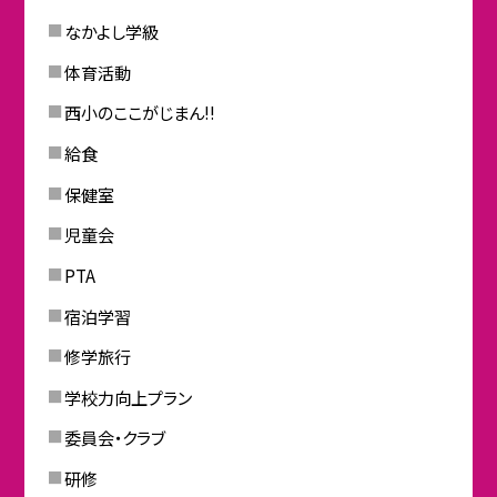
なかよし学級
体育活動
西小のここがじまん!!
給食
保健室
児童会
PTA
宿泊学習
修学旅行
学校力向上プラン
委員会・クラブ
研修