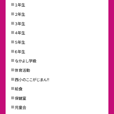
１年生
２年生
３年生
４年生
５年生
６年生
なかよし学級
体育活動
西小のここがじまん!!
給食
保健室
児童会