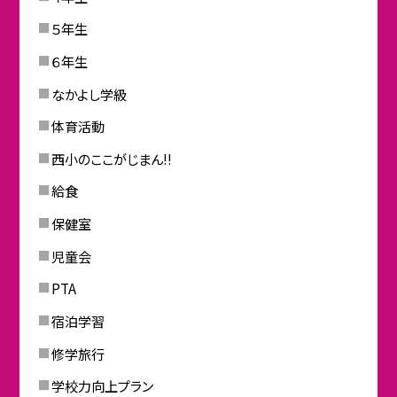
５年生
６年生
なかよし学級
体育活動
西小のここがじまん!!
給食
保健室
児童会
PTA
宿泊学習
修学旅行
学校力向上プラン