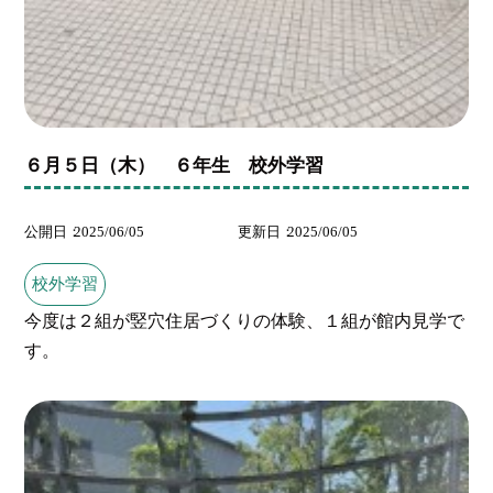
６月５日（木） ６年生 校外学習
公開日
2025/06/05
更新日
2025/06/05
校外学習
今度は２組が竪穴住居づくりの体験、１組が館内見学で
す。