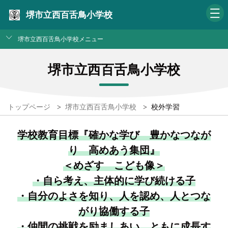
堺市立西百舌鳥小学校
堺市立西百舌鳥小学校メニュー
堺市立西百舌鳥小学校
トップページ
>
堺市立西百舌鳥小学校
>
校外学習
学校教育目標『確かな学び 豊かなつなが
り 高めあう集団』
＜めざす こども像＞
・自ら考え、主体的に学び続ける子
・自分のよさを知り、人を認め、人とつな
がり協働する子
・仲間の挑戦を励ましあい、ともに成長す