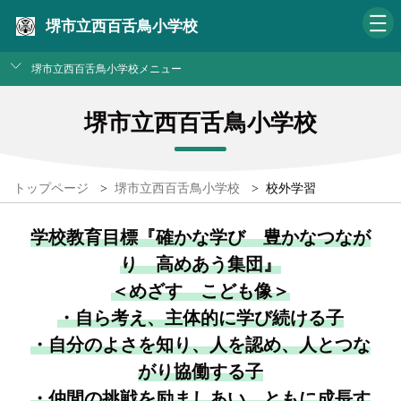
堺市立西百舌鳥小学校
堺市立西百舌鳥小学校メニュー
堺市立西百舌鳥小学校
トップページ
>
堺市立西百舌鳥小学校
>
校外学習
学校教育目標『確かな学び 豊かなつなが
り 高めあう集団』
＜めざす こども像＞
・自ら考え、主体的に学び続ける子
・自分のよさを知り、人を認め、人とつな
がり協働する子
・仲間の挑戦を励ましあい、ともに成長す