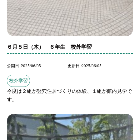
６月５日（木） ６年生 校外学習
公開日
2025/06/05
更新日
2025/06/05
校外学習
今度は２組が竪穴住居づくりの体験、１組が館内見学で
す。