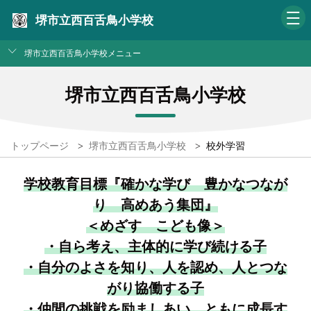
堺市立西百舌鳥小学校
堺市立西百舌鳥小学校メニュー
堺市立西百舌鳥小学校
トップページ
>
堺市立西百舌鳥小学校
>
校外学習
学校教育目標『確かな学び 豊かなつなが
り 高めあう集団』
＜めざす こども像＞
・自ら考え、主体的に学び続ける子
・自分のよさを知り、人を認め、人とつな
がり協働する子
・仲間の挑戦を励ましあい、ともに成長す