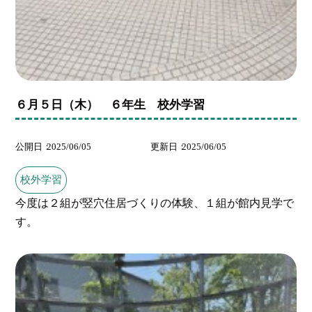
６月５日（木） ６年生 校外学習
公開日
2025/06/05
更新日
2025/06/05
校外学習
今度は２組が竪穴住居づくりの体験、１組が館内見学で
す。