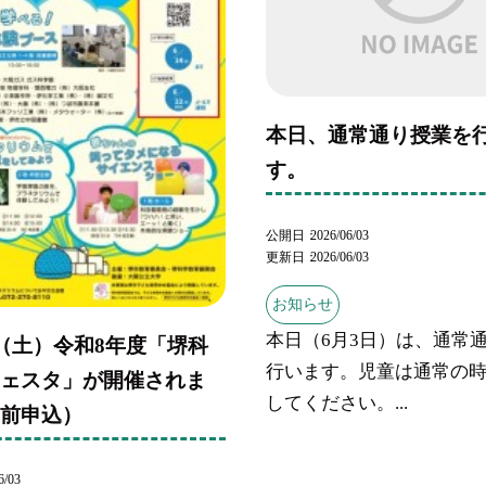
本日、通常通り授業を
す。
公開日
2026/06/03
更新日
2026/06/03
お知らせ
本日（6月3日）は、通常
日（土）令和8年度「堺科
行います。児童は通常の
フェスタ」が開催されま
してください。...
事前申込）
6/03