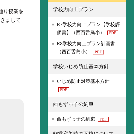
学校力向上プラン
常通り授業を
つきまして
R7学校力向上プラン【学校評
価書】（西百舌鳥小）
PDF
R8学校力向上プラン計画書
（西百舌鳥小）
PDF
学校いじめ防止基本方針
いじめ防止対策基本方針
PDF
西もずっ子の約束
西もずっ子の約束
PDF
非常変災時の下校について