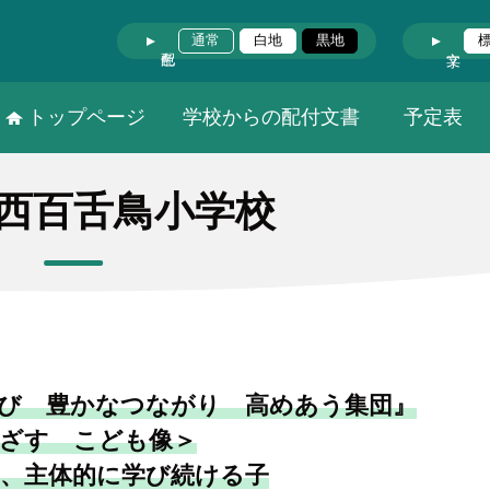
通常
白地
黒地
トップページ
学校からの配付文書
予定表
西百舌鳥小学校
び 豊かなつながり 高めあう集団』
ざす こども像＞
、主体的に学び続ける子