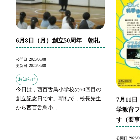
6月8日（月）創立50周年 朝礼
公開日
2026/06/08
更新日
2026/06/08
お知らせ
今日は，西百舌鳥小学校の50回目の
創立記念日です。朝礼で，校長先生
7月11
から西百舌鳥小...
学教育
す（要
公開日
2026/0