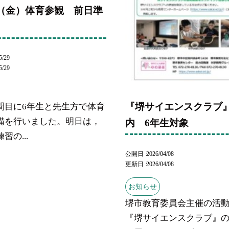
日（金）体育参観 前日準
5/29
5/29
『堺サイエンスクラブ
間目に6年生と先生方で体育
備を行いました。明日は，
内 6年生対象
習の...
公開日
2026/04/08
更新日
2026/04/08
お知らせ
堺市教育委員会主催の活
『堺サイエンスクラブ』