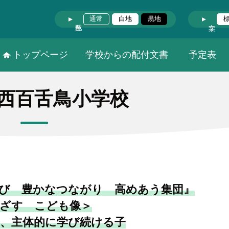
通常
白地
黒地
トップページ
学校からの配付文書
予定表
西百舌鳥小学校
び 豊かなつながり 高めあう集団』
ざす こども像＞
、主体的に学び続ける子