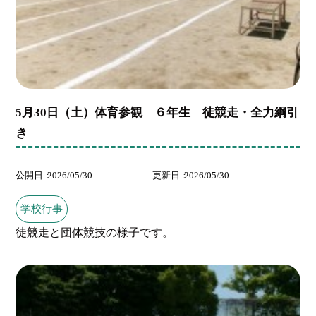
5月30日（土）体育参観 ６年生 徒競走・全力綱引
き
公開日
2026/05/30
更新日
2026/05/30
学校行事
徒競走と団体競技の様子です。