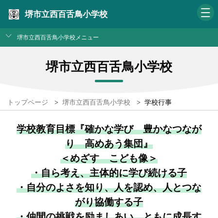
堺市立西百舌鳥小学校
堺市立西百舌鳥小学校メニュー
堺市立西百舌鳥小学校
トップページ
>
堺市立西百舌鳥小学校
>
学校行事
学校教育目標『確かな学び 豊かなつなが
り 高めあう集団』
＜めざす こども像＞
・自ら考え、主体的に学び続ける子
・自分のよさを知り、人を認め、人とつな
がり協働する子
・仲間の挑戦を励ましあい、ともに成長す