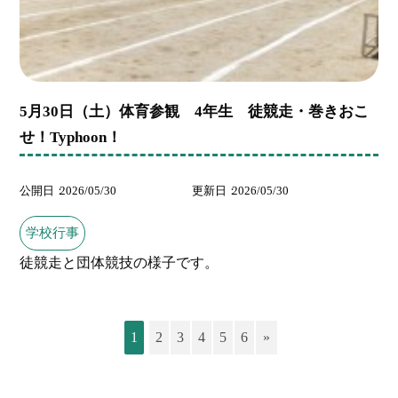
5月30日（土）体育参観 4年生 徒競走・巻きおこ
せ！Typhoon！
公開日
2026/05/30
更新日
2026/05/30
学校行事
徒競走と団体競技の様子です。
1
2
3
4
5
6
»