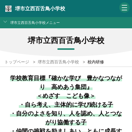
堺市立西百舌鳥小学校
堺市立西百舌鳥小学校メニュー
堺市立西百舌鳥小学校
トップページ
>
堺市立西百舌鳥小学校
>
校内研修
学校教育目標『確かな学び 豊かなつなが
り 高めあう集団』
＜めざす こども像＞
・自ら考え、主体的に学び続ける子
・自分のよさを知り、人を認め、人とつな
がり協働する子
・仲間の挑戦を励ましあい、ともに成長す