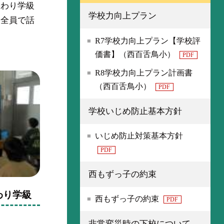
まわり学級
学校力向上プラン
。全員で話
R7学校力向上プラン【学校評
価書】（西百舌鳥小）
PDF
R8学校力向上プラン計画書
（西百舌鳥小）
PDF
学校いじめ防止基本方針
いじめ防止対策基本方針
PDF
西もずっ子の約束
わり学級
西もずっ子の約束
PDF
非常変災時の下校について