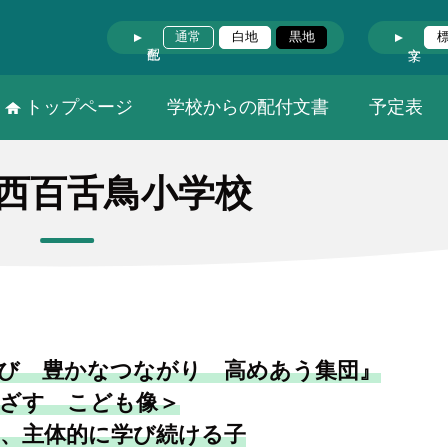
通常
白地
黒地
トップページ
学校からの配付文書
予定表
西百舌鳥小学校
び 豊かなつながり 高めあう集団』
ざす こども像＞
、主体的に学び続ける子