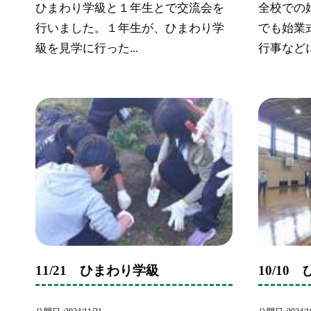
ひまわり学級と１年生とで交流会を
全校での
行いました。１年生が、ひまわり学
でも始業
級を見学に行った...
行事などに
11/21 ひまわり学級
10/10