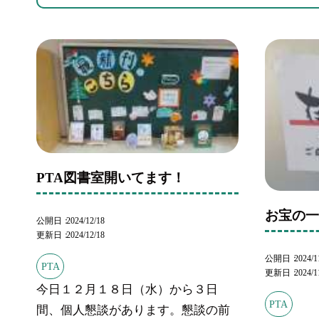
PTA図書室開いてます！
お宝の
公開日
2024/12/18
更新日
2024/12/18
公開日
2024/1
PTA
更新日
2024/1
今日１２月１８日（水）から３日
PTA
間、個人懇談があります。懇談の前