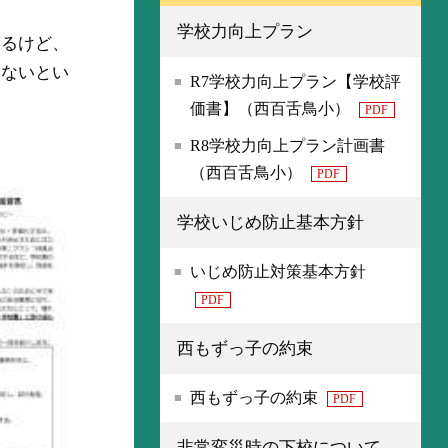
学校力向上プラン
いるけど、
らないとい
R7学校力向上プラン【学校評
価書】（西百舌鳥小）
PDF
R8学校力向上プラン計画書
（西百舌鳥小）
PDF
学校いじめ防止基本方針
いじめ防止対策基本方針
PDF
西もずっ子の約束
西もずっ子の約束
PDF
非常変災時の下校について