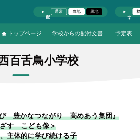
通常
白地
黒地
トップページ
学校からの配付文書
予定表
西百舌鳥小学校
び 豊かなつながり 高めあう集団』
ざす こども像＞
、主体的に学び続ける子