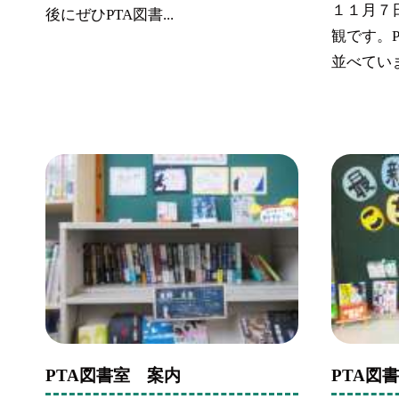
１１月７
後にぜひPTA図書...
観です。
並べていま
PTA図書室 案内
PTA図