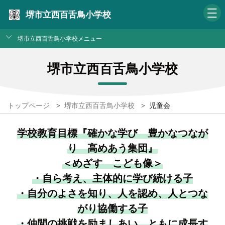
堺市立西百舌鳥小学校
堺市立西百舌鳥小学校メニュー
堺市立西百舌鳥小学校
トップページ
>
堺市立西百舌鳥小学校
>
児童会
学校教育目標『確かな学び 豊かなつなが
り 高めあう集団』
＜めざす こども像＞
・自ら考え、主体的に学び続ける子
・自分のよさを知り、人を認め、人とつな
がり協働する子
・仲間の挑戦を励ましあい、ともに成長す