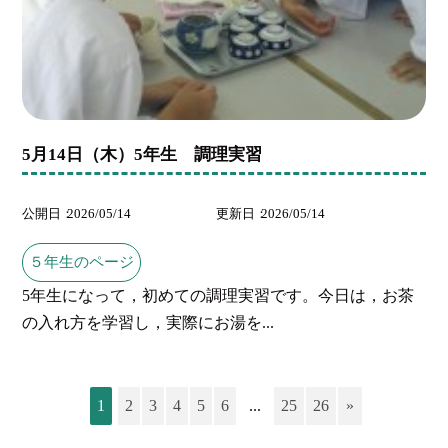
5月14日（木）5年生 調理実習
公開日
2026/05/14
更新日
2026/05/14
５年生のページ
5年生になって，初めての調理実習です。今日は，お茶
の入れ方を学習し，実際にお湯を...
1
2
3
4
5
6
...
25
26
»