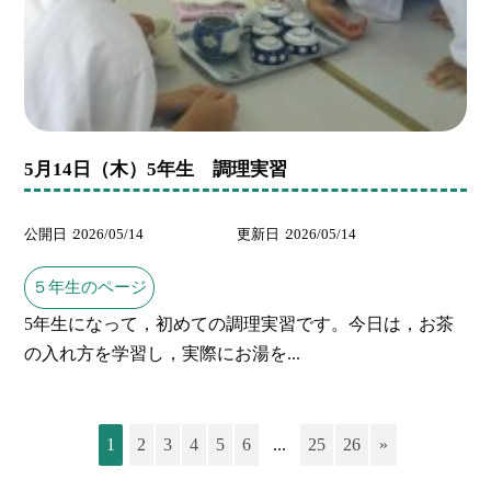
5月14日（木）5年生 調理実習
公開日
2026/05/14
更新日
2026/05/14
５年生のページ
5年生になって，初めての調理実習です。今日は，お茶
の入れ方を学習し，実際にお湯を...
1
2
3
4
5
6
...
25
26
»