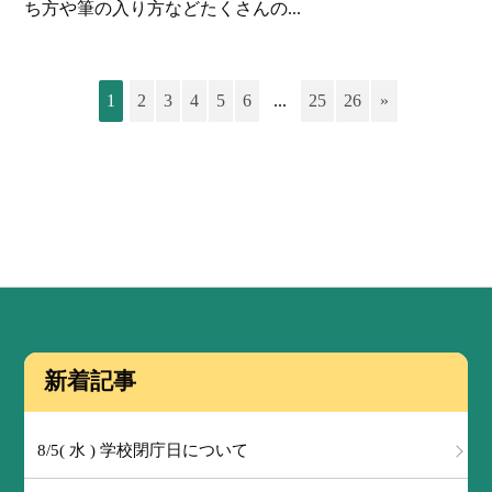
ち方や筆の入り方などたくさんの...
1
2
3
4
5
6
...
25
26
»
新着記事
8/5( 水 ) 学校閉庁日について