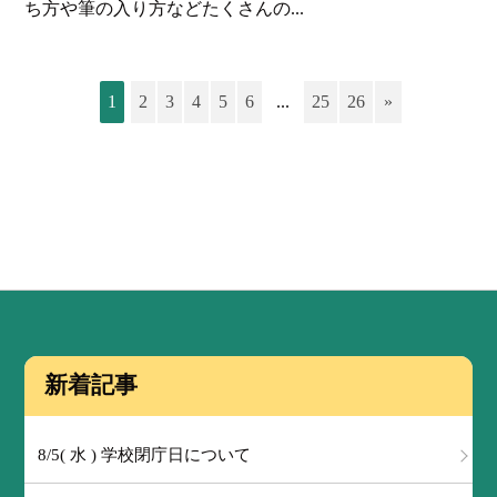
ち方や筆の入り方などたくさんの...
1
2
3
4
5
6
...
25
26
»
新着記事
8/5( 水 ) 学校閉庁日について