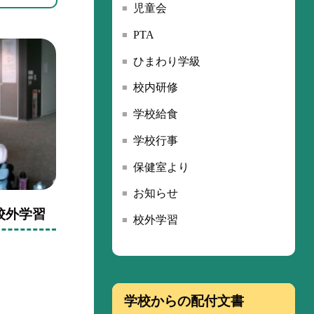
児童会
PTA
ひまわり学級
校内研修
学校給食
学校行事
保健室より
お知らせ
校外学習
校外学習
学校からの配付文書