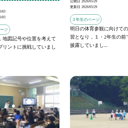
公開日
2026/05/29
更新日
2026/05/29
6/03
6/03
３年生のページ
明日の体育参観に向けて
ページ
習となり，１・2年生の前
，地図記号や位置を考えて
披露していまし...
プリントに挑戦していまし