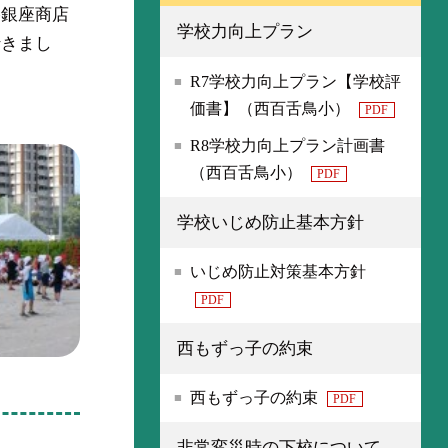
堺銀座商店
学校力向上プラン
行きまし
R7学校力向上プラン【学校評
価書】（西百舌鳥小）
PDF
R8学校力向上プラン計画書
（西百舌鳥小）
PDF
学校いじめ防止基本方針
いじめ防止対策基本方針
PDF
西もずっ子の約束
西もずっ子の約束
PDF
非常変災時の下校について