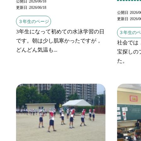
公開日
2026/06/18
更新日
2026/06/18
公開日
2026/0
更新日
2026/0
３年生のページ
3年生になって初めての水泳学習の日
３年生の
です。朝は少し肌寒かったですが，
社会では
どんどん気温も...
宝探しの
た。