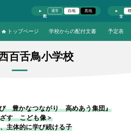
通常
白地
黒地
トップページ
学校からの配付文書
予定表
西百舌鳥小学校
び 豊かなつながり 高めあう集団』
ざす こども像＞
、主体的に学び続ける子