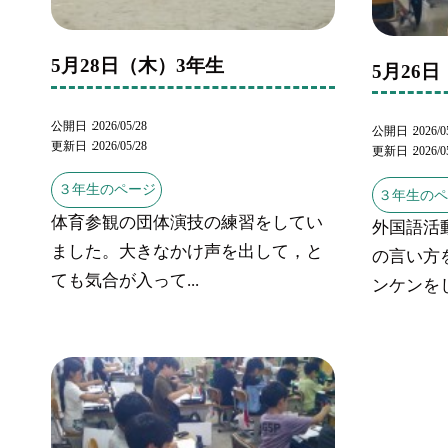
5月28日（木）3年生
5月26
公開日
2026/05/28
公開日
2026/0
更新日
2026/05/28
更新日
2026/0
３年生のページ
３年生の
体育参観の団体演技の練習をしてい
外国語活
ました。大きなかけ声を出して，と
の言い方
ても気合が入って...
ンケンをし