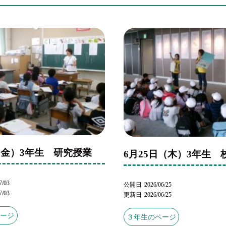
（金）3年生 研究授業
6月25日（木）3年生 
7/03
公開日
2026/06/25
7/03
更新日
2026/06/25
ページ
３年生のページ