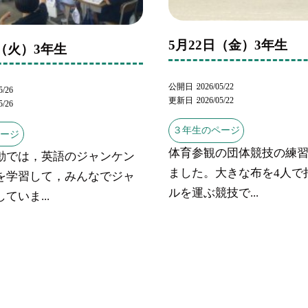
5月22日（金）3年生
日（火）3年生
公開日
2026/05/22
5/26
更新日
2026/05/22
5/26
３年生のページ
ページ
体育参観の団体競技の練
動では，英語のジャンケン
ました。大きな布を4人で
を学習して，みんなでジャ
ルを運ぶ競技で...
ていま...