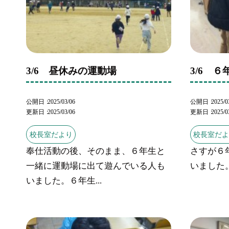
3/6 昼休みの運動場
3/6 
公開日
2025/03/06
公開日
2025/0
更新日
2025/03/06
更新日
2025/0
校長室だより
校長室だ
奉仕活動の後、そのまま、６年生と
さすが６
一緒に運動場に出て遊んでいる人も
いました
いました。６年生...