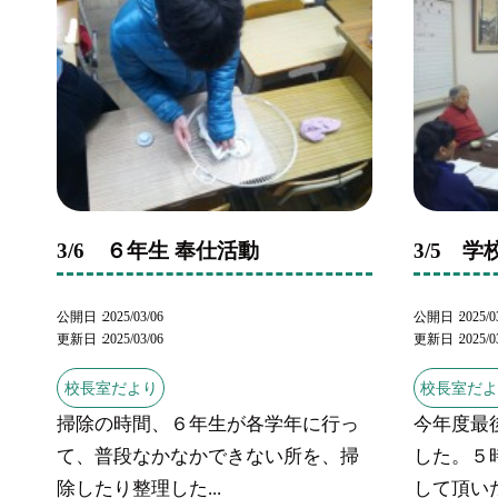
3/6 ６年生 奉仕活動
3/5 
公開日
2025/03/06
公開日
2025/0
更新日
2025/03/06
更新日
2025/0
校長室だより
校長室だ
掃除の時間、６年生が各学年に行っ
今年度最
て、普段なかなかできない所を、掃
した。５
除したり整理した...
して頂いた