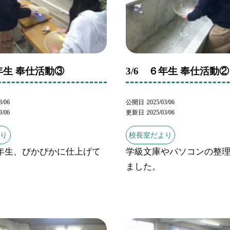
６年生 奉仕活動③
3/6 ６年生 奉仕活動②
3/06
公開日
2025/03/06
3/06
更新日
2025/03/06
より
校長室だより
年生、ぴかぴかに仕上げて
学級文庫やパソコンの整
。
ました。