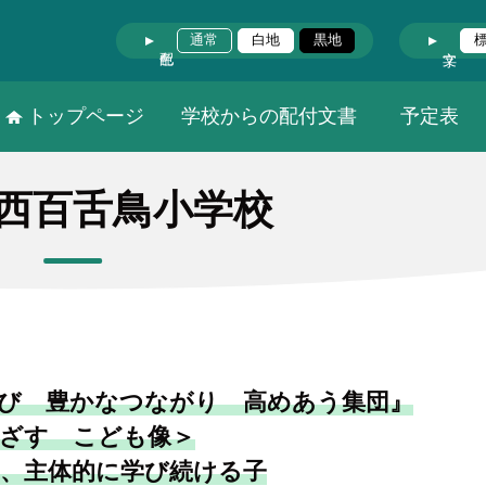
通常
白地
黒地
トップページ
学校からの配付文書
予定表
西百舌鳥小学校
び 豊かなつながり 高めあう集団』
ざす こども像＞
、主体的に学び続ける子