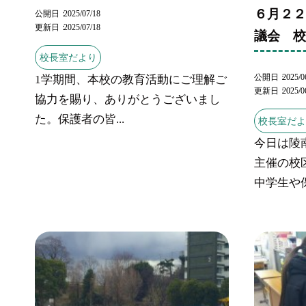
６月２
公開日
2025/07/18
更新日
2025/07/18
議会 
校長室だより
公開日
2025/0
1学期間、本校の教育活動にご理解ご
更新日
2025/0
協力を賜り、ありがとうございまし
た。保護者の皆...
校長室だ
今日は陵
主催の校
中学生や保