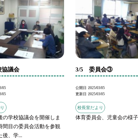
学校協議会
3/5 委員会③
3/05
公開日
2025/03/05
3/05
更新日
2025/03/05
より
校長室だより
後の学校協議会を開催しま
体育委員会、児童会の様
時間目の委員会活動を参観
後、学...