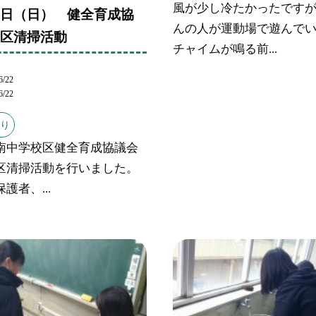
風が少し冷たかったです
２日（日） 健全育成協
んの人が運動場で遊んで
校区清掃活動
チャイムが鳴る前...
6/22
6/22
より
南中学校区健全育成協議会
区清掃活動を行いました。
護者、...