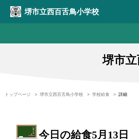
堺市立西百舌鳥小学校
堺市立
トップページ
>
堺市立西百舌鳥小学校
>
学校給食
>
詳細
今日の給食5月13日