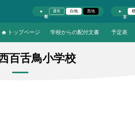
通常
白地
黒地
トップページ
学校からの配付文書
予定表
西百舌鳥小学校