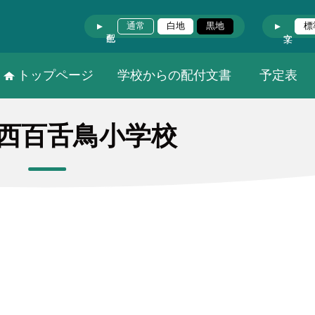
通常
白地
黒地
標
トップページ
学校からの配付文書
予定表
西百舌鳥小学校