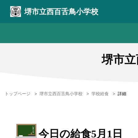
堺市立西百舌鳥小学校
堺市立
トップページ
>
堺市立西百舌鳥小学校
>
学校給食
>
詳細
今日の給食5月1日