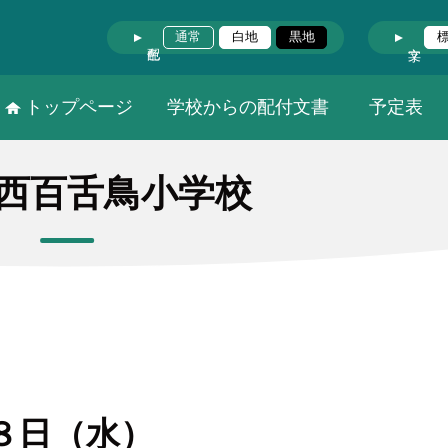
通常
白地
黒地
トップページ
学校からの配付文書
予定表
西百舌鳥小学校
８日（水）