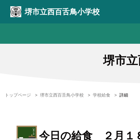
堺市立西百舌鳥小学校
堺市立
トップページ
>
堺市立西百舌鳥小学校
>
学校給食
>
詳細
今日の給食 ２月１