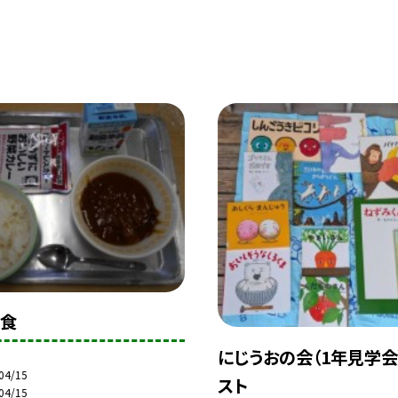
給食
にじうおの会（1年見学会
04/15
スト
04/15