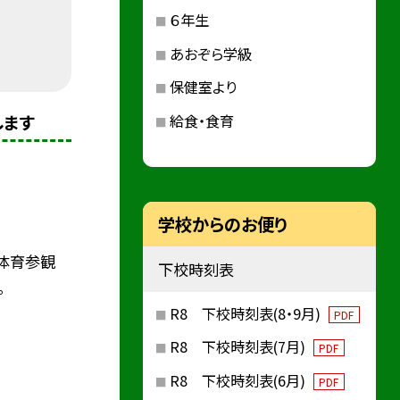
６年生
あおぞら学級
保健室より
します
給食・食育
学校からのお便り
体育参観
下校時刻表
。
R8 下校時刻表(8・9月)
PDF
R8 下校時刻表(7月)
PDF
R8 下校時刻表(6月)
PDF