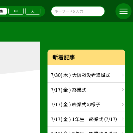
準
中
大
新着記事
7/30( 木 ) 大阪戦没者追悼式
7/17( 金 ) 終業式
7/17( 金 ) 終業式の様子
7/17( 金 ) 1年生 終業式（7/17）