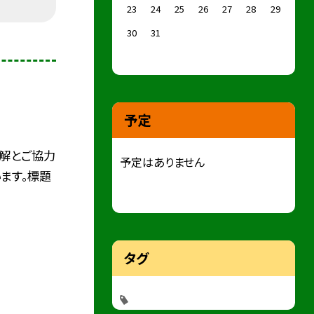
23
24
25
26
27
28
29
30
31
予定
解とご協力
予定はありません
ます。標題
タグ