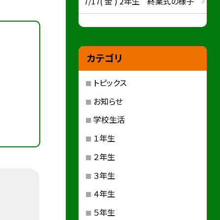
7/17( 金 ) 2年生 終業式の様子
カテゴリ
トピックス
お知らせ
学校生活
１年生
２年生
３年生
４年生
５年生