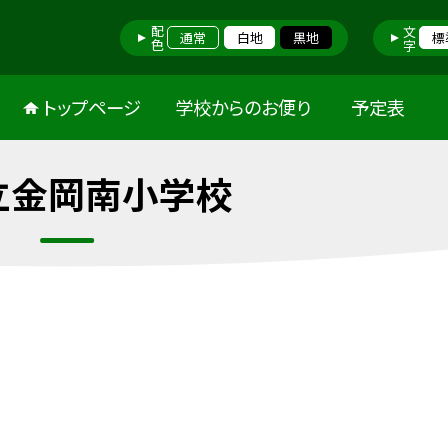
配色
文字
通常
白地
黒地
標
トップページ
学校からのお便り
予定表
立金岡南小学校