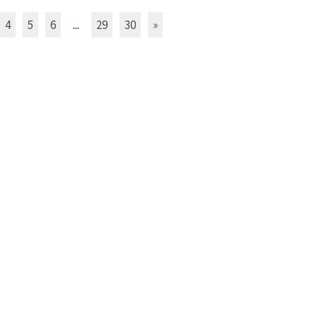
4
5
6
...
29
30
»