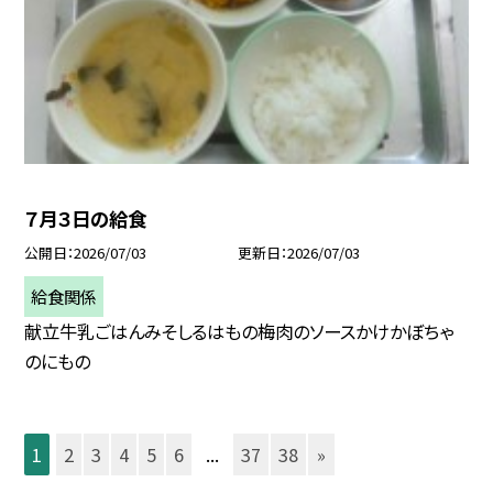
７月３日の給食
公開日
2026/07/03
更新日
2026/07/03
給食関係
献立牛乳ごはんみそしるはもの梅肉のソースかけかぼちゃ
のにもの
1
2
3
4
5
6
...
37
38
»