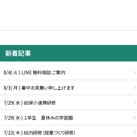
新着記事
8/4( 火 ) LINE 無料相談 ご案内
8/3( 月 ) 暑中お見舞い申し上げます
7/29( 水 ) 幼保小連携研修
7/29( 水 ) １年生 夏休みの学習園
7/23( 木 ) 校内研修（授業づくり研修）