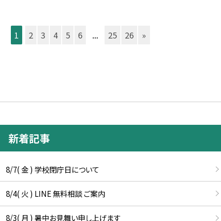
1
2
3
4
5
6
...
25
26
»
新着記事
8/7( 金 ) 学校閉庁日について
8/4( 火 ) LINE 無料相談 ご案内
8/3( 月 ) 暑中お見舞い申し上げます