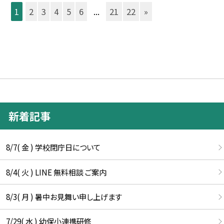
1
2
3
4
5
6
...
21
22
»
新着記事
8/7( 金 ) 学校閉庁日について
8/4( 火 ) LINE 無料相談 ご案内
8/3( 月 ) 暑中お見舞い申し上げます
7/29( 水 ) 幼保小連携研修