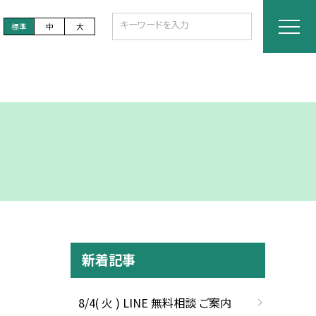
標準
中
大
新着記事
8/4( 火 ) LINE 無料相談 ご案内