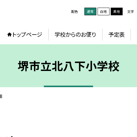
配色
通常
白地
黒地
文字
トップページ
学校からのお便り
予定表
堺市立北八下小学校
細